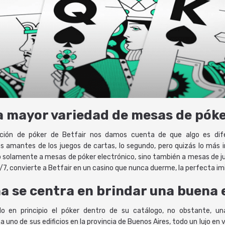
na mayor variedad de mesas de pók
ión de póker de Betfair nos damos cuenta de que algo es dife
s amantes de los juegos de cartas, lo segundo, pero quizás lo más
o solamente a mesas de póker electrónico, sino también a mesas de ju
4/7, convierte a Betfair en un casino que nunca duerme, la perfecta im
a se centra en brindar una buena 
o en principio el póker dentro de su catálogo, no obstante, u
o de sus edificios en la provincia de Buenos Aires, todo un lujo en ve