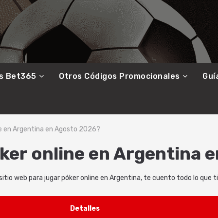
s Bet365
Otros Códigos Promocionales
Guí
ne en Argentina en Agosto 2026?
óker online en Argentina 
 sitio web para jugar póker online en Argentina, te cuento todo lo que 
Detalles