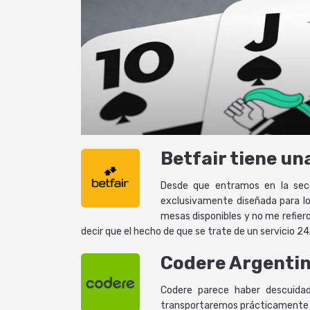
Betfair tiene u
Desde que entramos en la secc
exclusivamente diseñada para lo
mesas disponibles y no me refier
decir que el hecho de que se trate de un servicio 2
Codere Argentin
Codere parece haber descuidad
transportaremos prácticamente a un