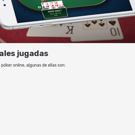
pales jugadas
póker online, algunas de ellas son: