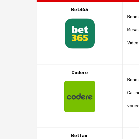
Bet365
Bono 
Mesas
Video
Codere
Bono 
Casin
varie
Betfair