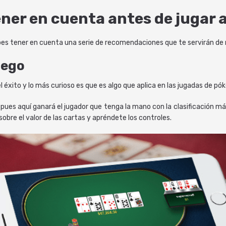
ener en cuenta antes de jugar 
es tener en cuenta una serie de recomendaciones que te servirán d
uego
l éxito y lo más curioso es que es algo que aplica en las jugadas de pók
, pues aquí ganará el jugador que tenga la mano con la clasificación 
bre el valor de las cartas y apréndete los controles.