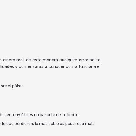
dinero real, de esta manera cualquier error no te
abilidades y comenzarás a conocer cómo funciona el
bre el póker.
 ser muy útil es no pasarte de tu límite.
lo que perdieron, lo más sabio es pasar esa mala