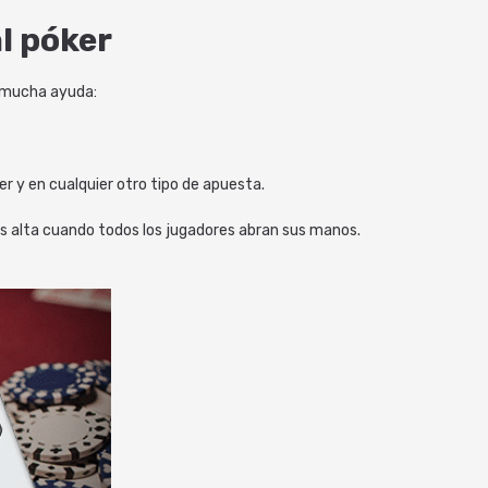
al póker
e mucha ayuda:
er y en cualquier otro tipo de apuesta.
más alta cuando todos los jugadores abran sus manos.