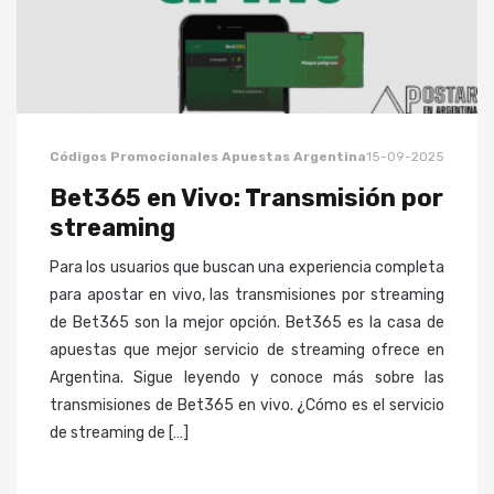
Códigos Promocionales Apuestas Argentina
15-09-2025
Bet365 en Vivo: Transmisión por
streaming
Para los usuarios que buscan una experiencia completa
para apostar en vivo, las transmisiones por streaming
de Bet365 son la mejor opción. Bet365 es la casa de
apuestas que mejor servicio de streaming ofrece en
Argentina. Sigue leyendo y conoce más sobre las
transmisiones de Bet365 en vivo. ¿Cómo es el servicio
de streaming de […]