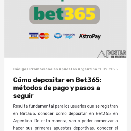
Códigos Promocionales Apuestas Argentina
11-09-2025
Cómo depositar en Bet365:
métodos de pago y pasos a
seguir
Resulta fundamental para los usuarios que se registran
en Bet365, conocer cómo depositar en Bet365 en
Argentina. De esta manera, van a poder comenzar a
hacer sus primeras apuestas deportivas, conocer el