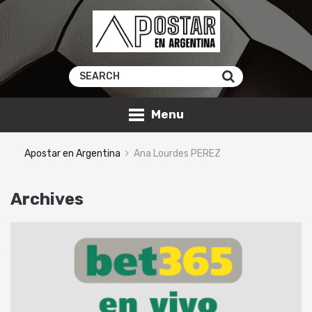
Menu
Apostar en Argentina
Ana Lourdes PEREZ
Archives