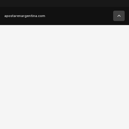
apostarenargentina.com