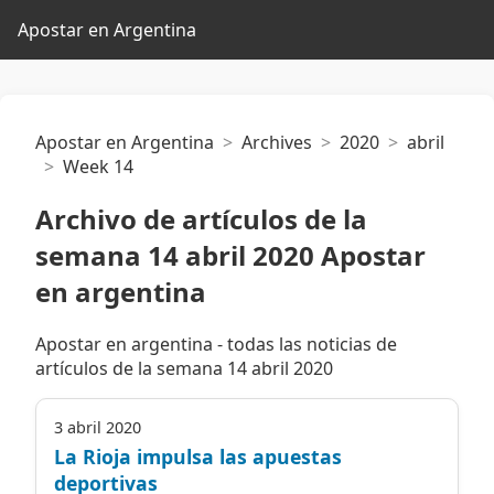
Apostar en Argentina
Apostar en Argentina
Archives
2020
abril
Week 14
Archivo de artículos de la
semana 14 abril 2020 Apostar
en argentina
Apostar en argentina - todas las noticias de
artículos de la semana 14 abril 2020
3 abril 2020
La Rioja impulsa las apuestas
deportivas